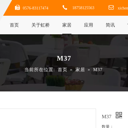
+
18758125563
0576-83117474
xiche
首页
关于虹桥
家居
应用
简讯
M37
当前所在位置:
首页
»
家居
»
M37
M37
数量：