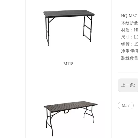
HQ-M37
木纹折
材质：HD
尺寸：L3
钢管：15
净重/毛重：8
装载数量：2
M118
上一条:
M37