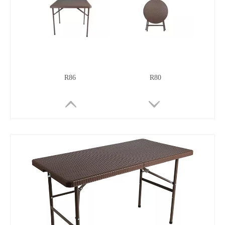
R86
R80
RF60
RHY53